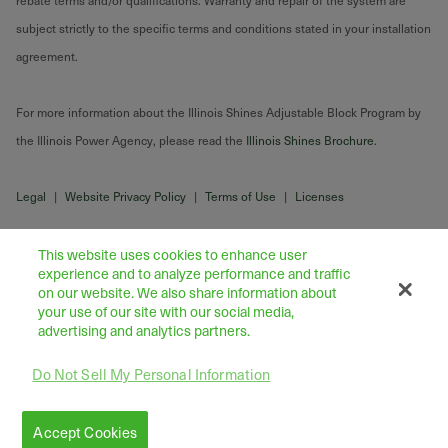
rebate terms and/or qualifications. Warranty and repair of the system are
subject strictly to the specific terms and conditions stated in your installation
agreement.
For more information about the Illinois Shines Adjustable Block Program by
the Illinois Power Agency, please read the
Illinois Shines Brochure
.
Legal
|
Website Privacy Policy
|
Terms of Use
|
Licenses
This website uses cookies to enhance user
experience and to analyze performance and traffic
on our website. We also share information about
your use of our site with our social media,
advertising and analytics partners.
Do Not Sell My Personal Information
43445 Business Park Drive Suite 104, Temecula 92590
©
2026
Freedom Forever LLC
Accept Cookies