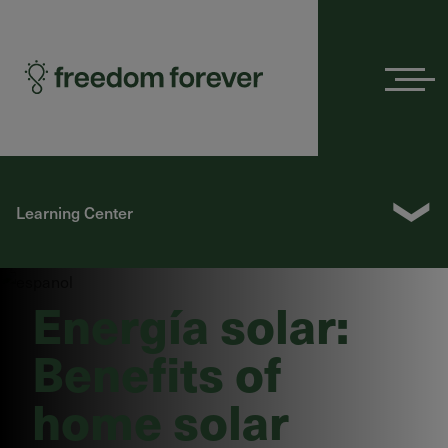
Menu
❯
Learning Center
Energía solar:
Benefits of
home solar